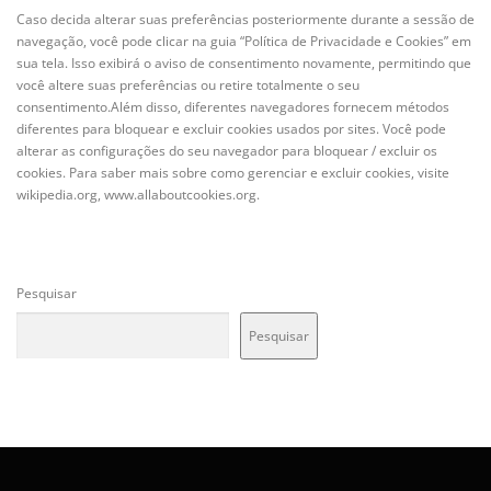
Caso decida alterar suas preferências posteriormente durante a sessão de
navegação, você pode clicar na guia “Política de Privacidade e Cookies” em
sua tela. Isso exibirá o aviso de consentimento novamente, permitindo que
você altere suas preferências ou retire totalmente o seu
consentimento.Além disso, diferentes navegadores fornecem métodos
diferentes para bloquear e excluir cookies usados por sites. Você pode
alterar as configurações do seu navegador para bloquear / excluir os
cookies. Para saber mais sobre como gerenciar e excluir cookies, visite
wikipedia.org, www.allaboutcookies.org.
Pesquisar
Pesquisar