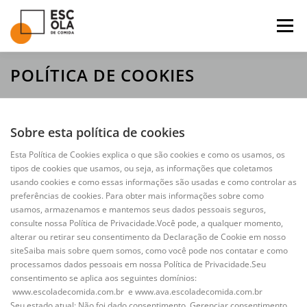
Pular
para
Menu
o
conteúdo
POLÍTICA DE COOKIES
ASSINE A NEWSLETTER
ACESSE O APLICATIVO
Sobre esta política de cookies
Esta Política de Cookies explica o que são cookies e como os usamos, os
tipos de cookies que usamos, ou seja, as informações que coletamos
usando cookies e como essas informações são usadas e como controlar as
preferências de cookies. Para obter mais informações sobre como
usamos, armazenamos e mantemos seus dados pessoais seguros,
consulte nossa Política de Privacidade.Você pode, a qualquer momento,
alterar ou retirar seu consentimento da Declaração de Cookie em nosso
siteSaiba mais sobre quem somos, como você pode nos contatar e como
processamos dados pessoais em nossa Política de Privacidade.Seu
consentimento se aplica aos seguintes domínios:
www.escoladecomida.com.br e www.ava.escoladecomida.com.br
Seu estado atual: Não foi dado consentimento.
Gerenciar consentimento.